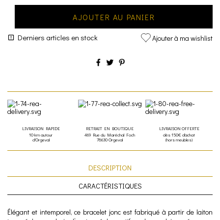
AJOUTER AU PANIER
Derniers articles en stock
Ajouter à ma wishlist
LIVRAISON RAPIDE
RETRAIT EN BOUTIQUE
LIVRAISON OFFERTE
10 km autour
469 Rue du Maréchal Foch
dès 150€ d'achat
d'Orgeval
78630 Orgeval
(hors meubles)
DESCRIPTION
CARACTÉRISTIQUES
Élégant et intemporel, ce bracelet jonc est fabriqué à partir de laiton