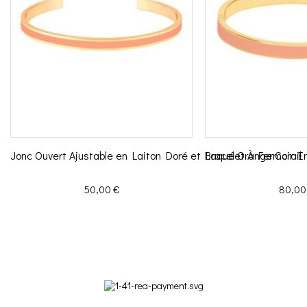
Jonc Ouvert Ajustable en Laiton Doré et Laqué Orange Corail
Bracelet À Fermoir En
Prix
Prix
50,00 €
80,00