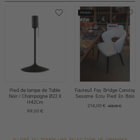
PROMO !
Pied de lampe de Table
Fauteuil Fay Bridge Convioy
Noir / Champagne Ø22 X
Sesame Ecru Pied En Bois
H42Cm
Prix
Prix de base
214,00 €
428,00 €
Prix
99,00 €
AU GRÉ DU TEMPS UNE SELECTION DE GRANDES