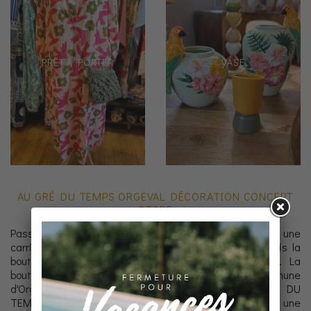
PRÊT A PORTER
VASE
AU GRÉ DU TEMPS ORGEVAL DÉCORATION CONCEPT
STORE
Passionnée de décoration d'intérieur, de design, après une
carrière dans la Pub pendant plus de 20 ans, j'ai repris la
boutique Au Gré Du Temps depuis fin Octobre 2020. La
boutique est située dans les Yvelines dans la commune
d'Orgeval depuis plus de 12 ans. La boutique AU GRE DU
TEMPS est dédiée à l’univers de la maison à travers une