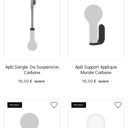
Aplô Sangle De Suspension
Aplô Support Applique
Carbone
Murale Carbone
Prix
Prix de base
Prix
Prix de base
16,00 €
16,00 €
32,00 €
32,00 €
PROMO !
PROMO !