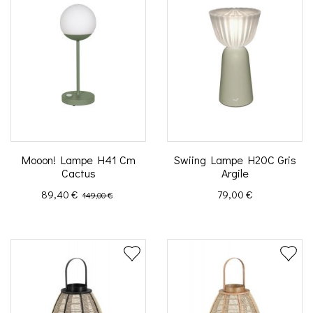
Mooon! Lampe H41 Cm
Swiing Lampe H20C Gris
Cactus
Argile
Prix
Prix de base
Prix
89,40 €
79,00 €
149,00 €