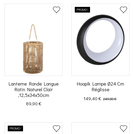
PROMO !
Lanterne Ronde Longue
Hoopik Lampe Ø24 Cm
Rotin Naturel Clair
Réglisse
,12,5x34x50cm
Prix
Prix de base
149,40 €
249,00 €
Prix
89,90 €
PROMO !