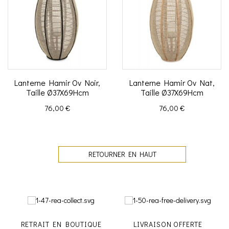
Lanterne Hamir Ov Noir,
Lanterne Hamir Ov Nat,
Taille Ø37X69Hcm
Taille Ø37X69Hcm
Prix
Prix
76,00 €
76,00 €
RETOURNER EN HAUT
RETRAIT EN BOUTIQUE
LIVRAISON OFFERTE