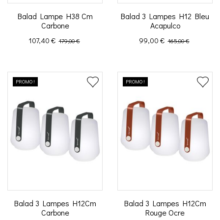
Balad Lampe H38 Cm
Balad 3 Lampes H12 Bleu
Carbone
Acapulco
Prix
Prix de base
Prix
Prix de base
107,40 €
99,00 €
179,00 €
165,00 €
PROMO !
PROMO !
Balad 3 Lampes H12Cm
Balad 3 Lampes H12Cm
Carbone
Rouge Ocre