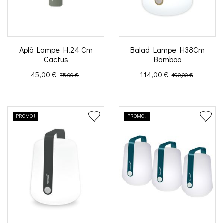
Aplô Lampe H.24 Cm
Balad Lampe H38Cm
Cactus
Bamboo
Prix
Prix de base
Prix
Prix de base
45,00 €
114,00 €
75,00 €
190,00 €
PROMO !
PROMO !