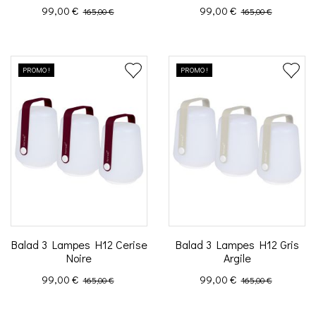
Prix
Prix de base
Prix
Prix de base
99,00 €
99,00 €
165,00 €
165,00 €
PROMO !
PROMO !
Balad 3 Lampes H12 Cerise
Balad 3 Lampes H12 Gris
Noire
Argile
Prix
Prix de base
Prix
Prix de base
99,00 €
99,00 €
165,00 €
165,00 €