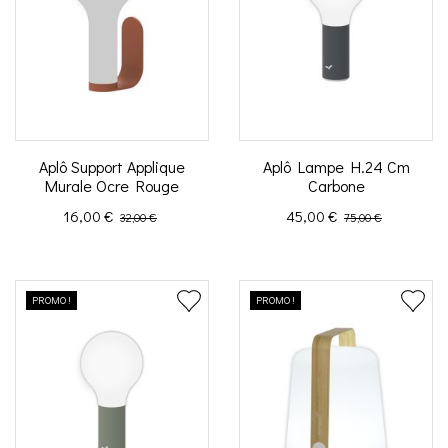
Aplô Support Applique
Aplô Lampe H.24 Cm
Murale Ocre Rouge
Carbone
Prix
Prix de base
Prix
Prix de base
16,00 €
45,00 €
32,00 €
75,00 €
PROMO !
PROMO !