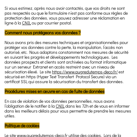
Si vous estimez, après nous avoir contactés, que vos droits ne sont
pas respectés ou que le formulaire n’est pas conforme aux règles de
protection des données, vous pouvez adresser une réclamation en
ligne à la
CNIL
ou par courrier postal.
Comment nous protégeons vos données ?
Nous avons pris des mesures techniques et organisationnelles pour
protéger vos données contre la perte, la manipulation, l’accès non
autorisé, etc. Nous adaptons constamment nos mesures de sécurité
en suivant les progrès et développements technologiques. Les
données prospects et clients sont archivées au format informatique
sur un serveur Extranet en accès restreint avec un niveau de
sécurisation élevé. Le site
https://www.augredutemps-deco.fr/
est
sécurisé en https (Hyper Text Transfert Protocol Secure) via un
certificat SSL qui assure la sécurisation du transfert des données.
Procédures mises en œuvre en cas de fuite de données
En cas de violation de vos données personnelles, nous avons
l’obligation de le notifier à la
CNIL
dans les 72h et de vous en informer
dans les meilleurs délais pour vous permettre de prendre les mesures
utiles.
Politique de cookies
Le site www.augredutemps-deco.fr utilise des cookies. Lors de la