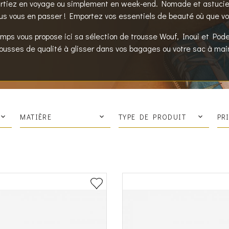
artiez en voyage ou simplement en week-end. Nomade et astucie
lus vous en passer ! Emportez vos essentiels de beauté où que v
mps vous propose ici sa sélection de trousse Wouf, Inoui et Pod
rousses de qualité à glisser dans vos bagages ou votre sac à mai
MATIÈRE
TYPE DE PRODUIT
PR