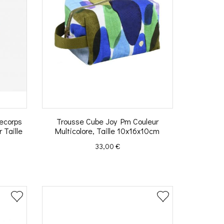
necorps
Trousse Cube Joy Pm Couleur
 Taille
Multicolore, Taille 10x16x10cm
Prix
33,00 €