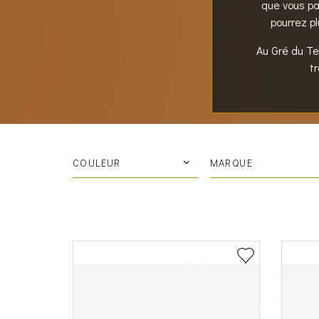
que vous p
pourrez p
Au Gré du Te
t
COULEUR
MARQUE