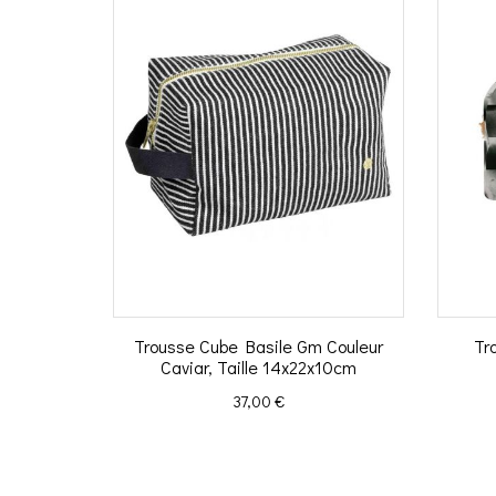
Trousse Cube Basile Gm Couleur
Tr
Caviar, Taille 14x22x10cm
Prix
37,00 €