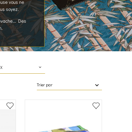
use vous ne
ous soyez.
evache... Des
n.
IX
Trier par