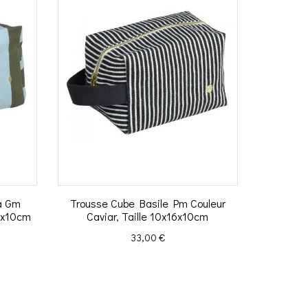
a Gm
Trousse Cube Basile Pm Couleur
22x10cm
Caviar, Taille 10x16x10cm
Prix
33,00 €