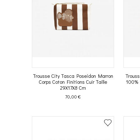
Trousse City Tasca Poseidon Marron
Trouss
Corps Coton Finitions Cuir Taille
100% P
29X17X8 Cm
Prix
70,00 €