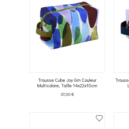
Trousse Cube Joy Gm Couleur
Trouss
Multicolore, Taille 14x22x10cm
Prix
37,00 €