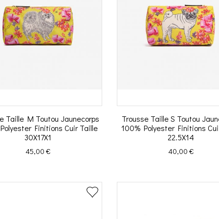
e Taille M Toutou Jaunecorps
Trousse Taille S Toutou Jau
olyester Finitions Cuir Taille
100% Polyester Finitions Cuir
30X17X1
22.5X14
Prix
Prix
45,00 €
40,00 €