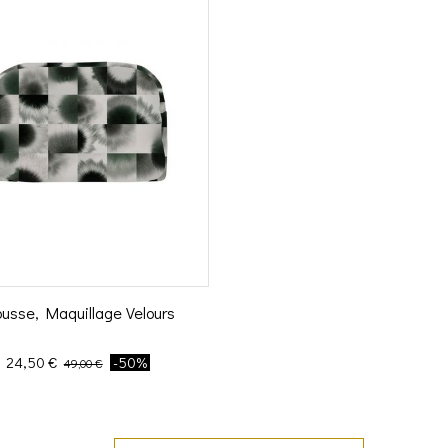
ousse, Maquillage Velours
Prix
Prix de base
24,50 €
-50%
49,00 €