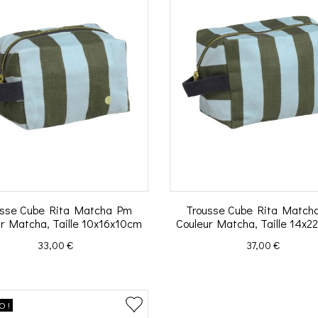
usse Cube Rita Matcha Pm
Trousse Cube Rita Match
r Matcha, Taille 10x16x10cm
Couleur Matcha, Taille 14x
Prix
Prix
33,00 €
37,00 €
 !