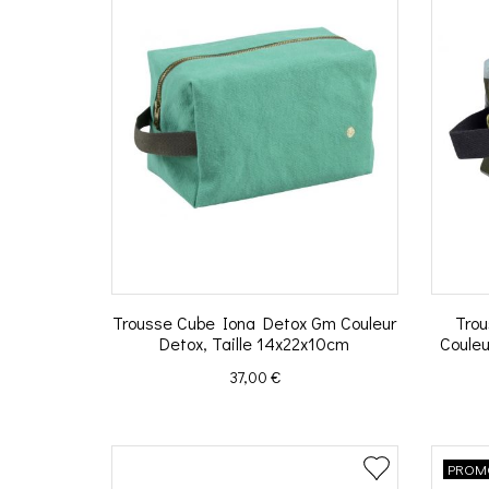
Trousse Cube Iona Detox Gm Couleur
Tro
Detox, Taille 14x22x10cm
Couleu
Prix
37,00 €
PROMO