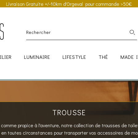
Livraison Gratuite +/-10km d'Orgeval pour commande >50€
ILIER
LUMINAIRE
LIFESTYLE
THÉ
MADE 
TROUSSE
 comme propice à l'aventure, notre collection de trousses de toile
n toutes circonstances pour transporter vos accessoires de m