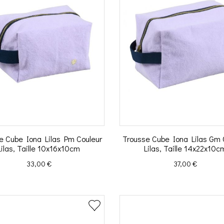
e Cube Iona Lilas Pm Couleur
Trousse Cube Iona Lilas Gm 
Lilas, Taille 10x16x10cm
Lilas, Taille 14x22x10c
Prix
Prix
33,00 €
37,00 €