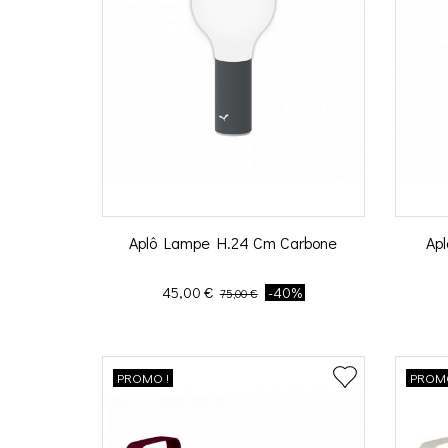
Aplô Lampe H.24 Cm Carbone
Ap
Prix
Prix de base
45,00 €
-40%
75,00 €
PROMO !
PROMO