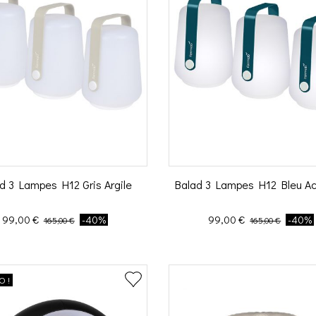
d 3 Lampes H12 Gris Argile
Balad 3 Lampes H12 Bleu Ac
Prix
Prix de base
Prix
Prix de base
99,00 €
-40%
99,00 €
-40%
165,00 €
165,00 €
 !