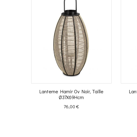
Lanterne Hamir Ov Noir, Taille
Lan
Ø37X69Hcm
Prix
76,00 €