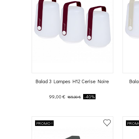
Balad 3 Lampes H12 Cerise Noire
Bala
Prix
Prix de base
99,00 €
-40%
165,00 €
PROMO !
PROMO