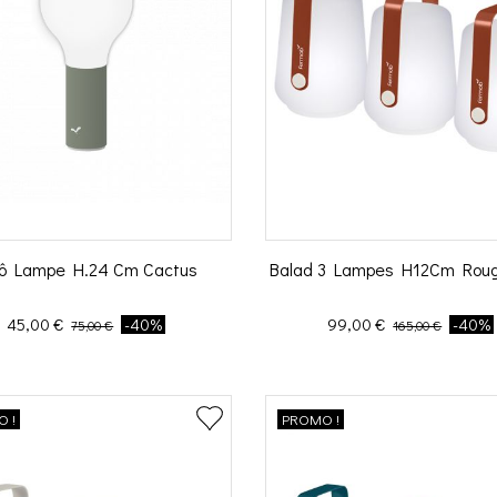
lô Lampe H.24 Cm Cactus
Balad 3 Lampes H12Cm Rou
Prix
Prix de base
Prix
Prix de base
45,00 €
-40%
99,00 €
-40%
75,00 €
165,00 €
 !
PROMO !