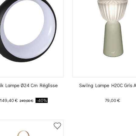
ik Lampe Ø24 Cm Réglisse
Swiing Lampe H20C Gris A
Prix
Prix de base
Prix
149,40 €
-40%
79,00 €
249,00 €