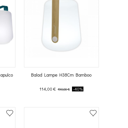
apulco
Balad Lampe H38Cm Bamboo
Prix
Prix de base
114,00 €
-40%
190,00 €