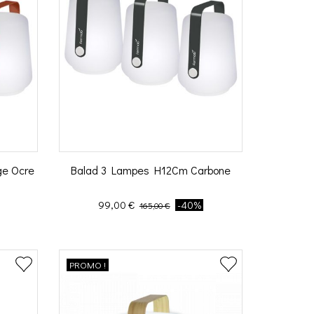
ge Ocre
Balad 3 Lampes H12Cm Carbone
Prix
Prix de base
99,00 €
-40%
165,00 €
PROMO !