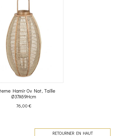
terne Hamir Ov Nat, Taille
Ø37X69Hcm
Prix
76,00 €
RETOURNER EN HAUT