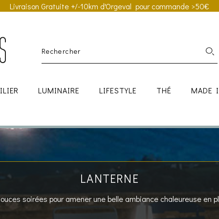
Livraison Gratuite +/-10km d'Orgeval pour commande >50€
ILIER
LUMINAIRE
LIFESTYLE
THÉ
MADE 
LANTERNE
 douces soirées pour amener une belle ambiance chaleureuse en ple