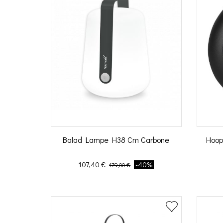
Balad Lampe H38 Cm Carbone
Hoop
Prix
Prix de base
107,40 €
-40%
179,00 €