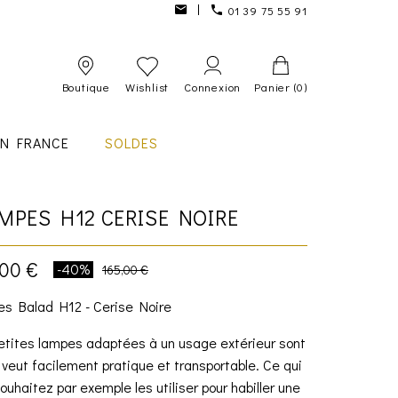
01 39 75 55 91
Boutique
Wishlist
Connexion
Panier
(0)
IN FRANCE
SOLDES
MPES H12 CERISE NOIRE
,00 €
-40%
165,00 €
s Balad H12 - Cerise Noire
petites lampes adaptées à un usage extérieur sont
veut facilement pratique et transportable. Ce qui
souhaitez par exemple les utiliser pour habiller une