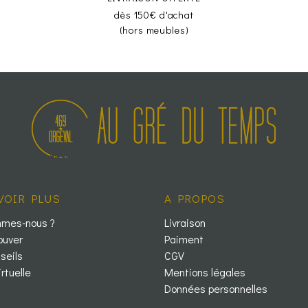
dès 150€ d'achat
(hors meubles)
VOIR PLUS
A PROPOS
mmes-nous ?
Livraison
ouver
Paiment
seils
CGV
irtuelle
Mentions légales
Données personnelles