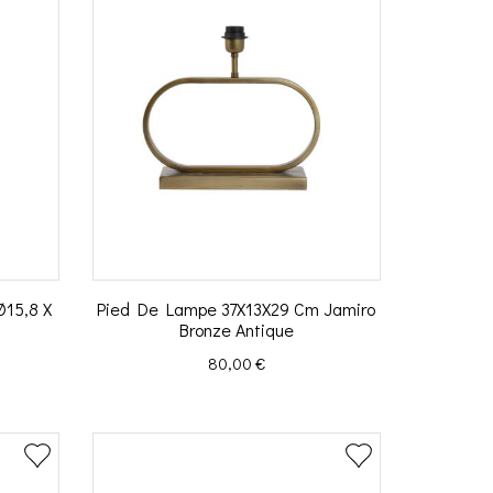
Ø15,8 X
Pied De Lampe 37X13X29 Cm Jamiro
Bronze Antique
Prix
80,00 €