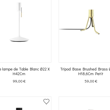
e lampe de Table Blanc Ø22 X
Tripod Base Brushed Brass 
H42Cm
H18,6Cm Petit
Prix
Prix
99,00 €
59,00 €