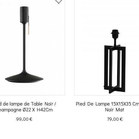
d de lampe de Table Noir /
Pied De Lampe 15X15X35 C
hampagne Ø22 X H42Cm
Noir Mat
Prix
Prix
99,00 €
79,00 €