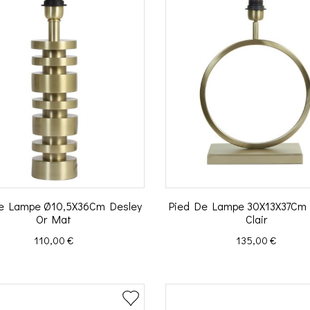
e Lampe Ø10,5X36Cm Desley
Pied De Lampe 30X13X37Cm 
Or Mat
Clair
Prix
Prix
110,00 €
135,00 €