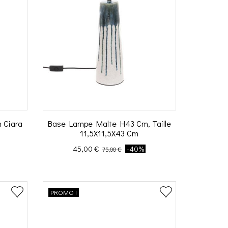
 Ciara
Base Lampe Malte H43 Cm, Taille
11,5X11,5X43 Cm
Prix
Prix de base
45,00 €
-40%
75,00 €
PROMO !