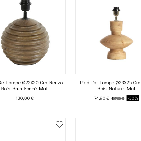
De Lampe Ø22X20 Cm Renzo
Pied De Lampe Ø23X25 Cm 
Bois Brun Foncé Mat
Bois Naturel Mat
Prix
Prix
Prix de base
130,00 €
74,90 €
-30%
107,00 €