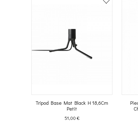
Tripod Base Mat Black H 18,6Cm
Pie
Petit
C
Prix
51,00 €