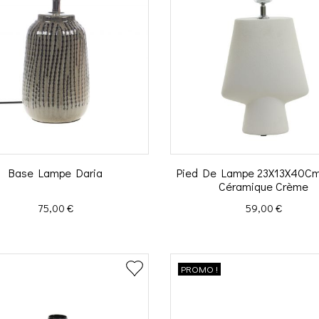
Base Lampe Daria
Pied De Lampe 23X13X40Cm
Céramique Crème
Prix
Prix
75,00 €
59,00 €
PROMO !