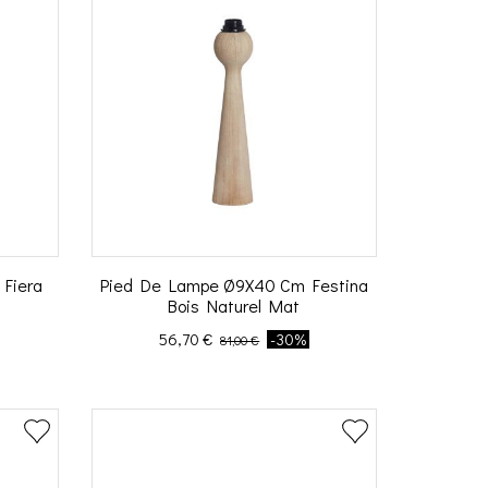
Fiera
Pied De Lampe Ø9X40 Cm Festina
Bois Naturel Mat
Prix
Prix de base
56,70 €
-30%
81,00 €