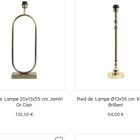
de Lampe 20x13x55 cm Jamiri
Pied de Lampe Ø13x56 cm Ka
Or Clair
Brillant
Prix
Prix
132,00 €
94,00 €