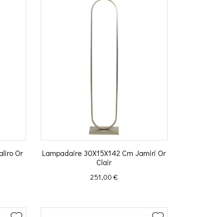
liro Or
Lampadaire 30X15X142 Cm Jamiri Or
Clair
Prix
251,00 €