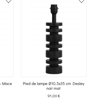
m Mace
Pied de lampe Ø10,5x35 cm Desley
noir mat
Prix
91,00 €