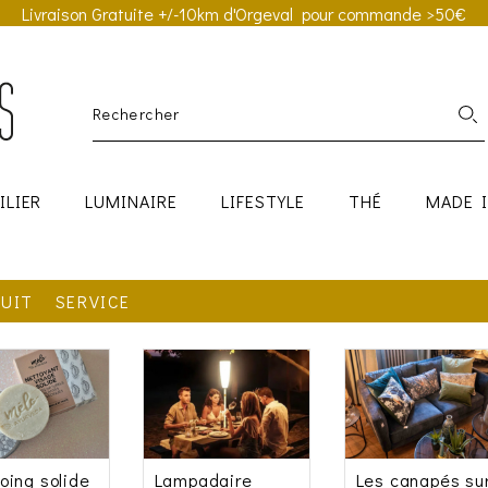
Livraison Gratuite +/-10km d'Orgeval pour commande >50€
ILIER
LUMINAIRE
LIFESTYLE
THÉ
MADE 
UIT
SERVICE
ing solide
Lampadaire
Les canapés su