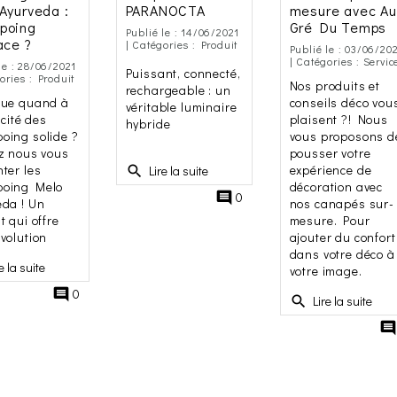
Ayurveda :
PARANOCTA
mesure avec Au
poing
Gré Du Temps
Publié le : 14/06/2021
ace ?
| Catégories :
Produit
Publié le : 03/06/20
| Catégories :
Servic
le : 28/06/2021
Puissant, connecté,
gories :
Produit
Nos produits et
rechargeable : un
que quand à
conseils déco vou
véritable luminaire
acité des
plaisent ?! Nous
hybride
oing solide ?
vous proposons d
z nous vous
pousser votre
ter les
expérience de
search
Lire la suite
oing Melo
décoration avec
comment
0
eda ! Un
nos canapés sur-
t qui offre
mesure. Pour
volution
ajouter du confort
dans votre déco à
 la suite
votre image.
comment
0
search
Lire la suite
commen