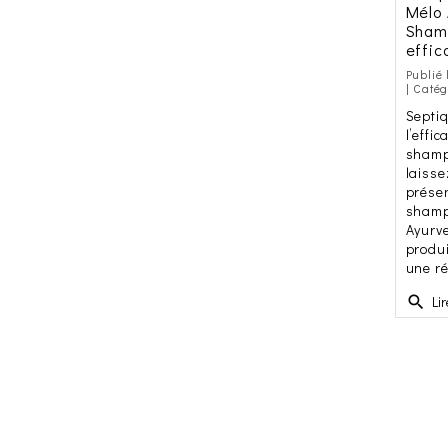
Mélo 
Sham
effic
Publié 
| Caté
Septi
l’effic
shamp
laisse
présen
shamp
Ayurv
produi
une ré
search
Lire