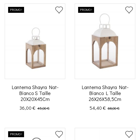
PROMO !
PROMO !
Lanterna Shayra Nat-
Lanterna Shayra Nat-
Bianco S Taille
Bianco L Taille
20X20X45Cm
26X26X58,5Cm
Prix
Prix de base
Prix
Prix de base
36,00 €
54,40 €
45,00 €
68,00 €
PROMO !