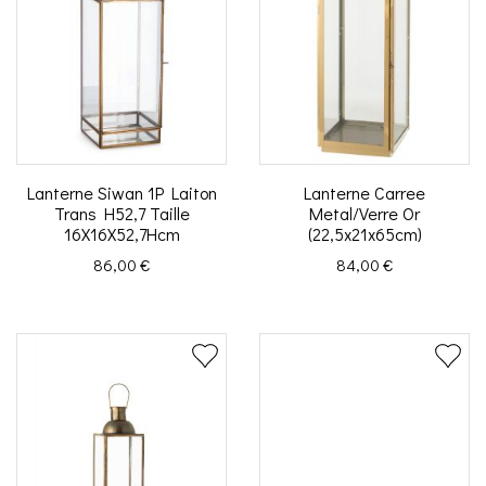
Lanterne Siwan 1P Laiton
Lanterne Carree
Trans H52,7 Taille
Metal/Verre Or
16X16X52,7Hcm
(22,5x21x65cm)
Prix
Prix
86,00 €
84,00 €