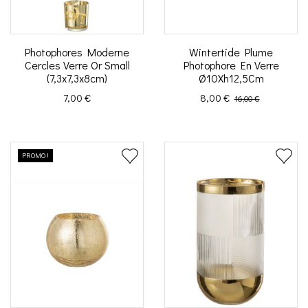
Photophores Moderne
Wintertide Plume
Cercles Verre Or Small
Photophore En Verre
(7,3x7,3x8cm)
Ø10Xh12,5Cm
Prix
Prix
Prix de base
7,00 €
8,00 €
16,00 €
PROMO !