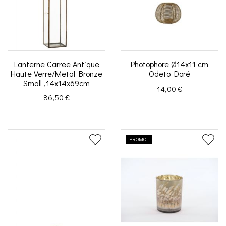
Lanterne Carree Antique
Photophore Ø14x11 cm
Haute Verre/Metal Bronze
Odeto Doré
Small ,14x14x69cm
Prix
14,00 €
Prix
86,50 €
PROMO !