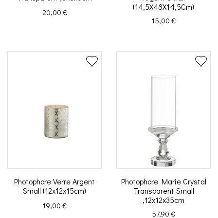
(14,5X48X14,5Cm)
Prix
20,00 €
Prix
15,00 €
Photophore Verre Argent
Photophore Marie Crystal
Small (12x12x15cm)
Transparent Small
,12x12x35cm
Prix
19,00 €
Prix
57,90 €