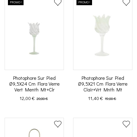
PROMO !
PROMO !
Photophore Sur Pied
Photophore Sur Pied
Ø9,5X24 Cm Flora Verre
Ø9,5X21 Cm Flora Verre
Vert Menth Mt+Clr
Clair+Vrt Mnth Mt
Prix
Prix de base
Prix
Prix de base
12,00 €
11,40 €
20,00 €
19,00 €