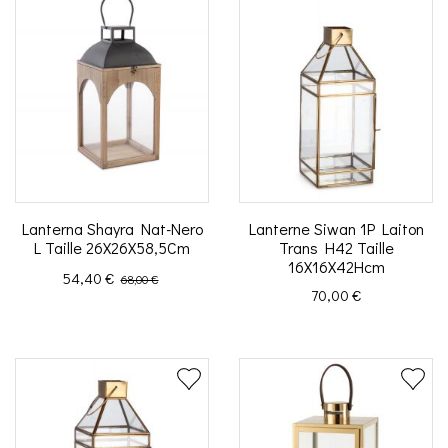
Lanterna Shayra Nat-Nero
Lanterne Siwan 1P Laiton
L Taille 26X26X58,5Cm
Trans H42 Taille
16X16X42Hcm
Prix
Prix de base
54,40 €
68,00 €
Prix
70,00 €