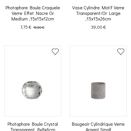
Photophore Boule Craquele
Vase Cylindre Motif Verre
Verre Effet Nacre Or
Transparent/Or Large
Medium ,15x15x12cm
,15x15x26cm
Prix
Prix de base
Prix
7,75 €
39,00 €
15,50 €
Photophore Boule Crystal
Bougeoir Cylindrique Verre
Transparent ,8x8x6cm
Argent Small