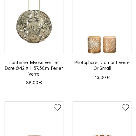
Lanterne Myoss Vert et
Photophore Diamant Verre
Dore Ø42 X H57,5Cm Fer et
Or Small
Verre
Prix
13,00 €
Prix
88,00 €