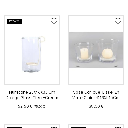
PROMO !
Hurricane 23X18X33 Cm
Vase Conique Lisse En
Dolega Glass Clear+Cream
Verre Claire Ø18Xh15Cm
Prix
Prix de base
Prix
52,50 €
39,00 €
75,00 €