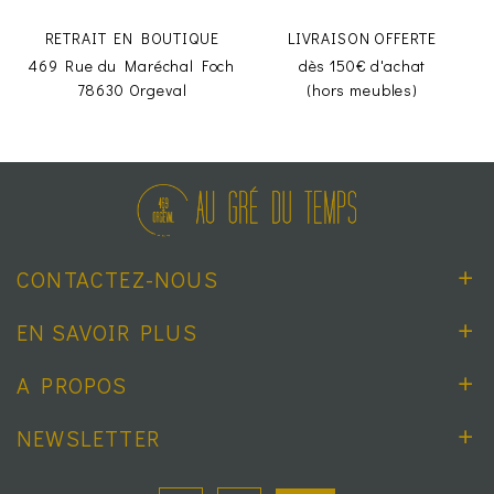
RETRAIT EN BOUTIQUE
LIVRAISON OFFERTE
469 Rue du Maréchal Foch
dès 150€ d'achat
78630 Orgeval
(hors meubles)
CONTACTEZ-NOUS
EN SAVOIR PLUS
A PROPOS
NEWSLETTER