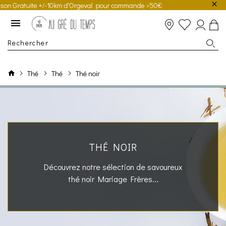
Gratuite +/-10km d'Orgeval pour commande >50€
Thé
Thé
Thé noir
THÉ NOIR
Découvrez notre sélection de savoureux
thé noir Mariage Frères...