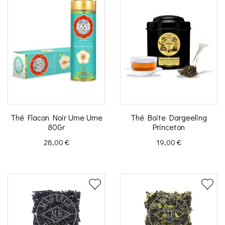
Thé Flacon Noir Ume Ume
Thé Boite Dargeeling
80Gr
Princeton
Prix
Prix
28,00 €
19,00 €