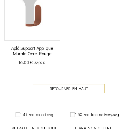
Aplô Support Applique
Murale Ocre Rouge
Prix
Prix de base
16,00 €
32,00 €
RETOURNER EN HAUT
RETRAIT EN BOUTIQUE
LIVRAISON OFFERTE