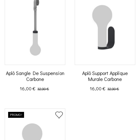
Aplô Sangle De Suspension
Aplô Support Applique
Carbone
Murale Carbone
Prix
Prix de base
Prix
Prix de base
16,00 €
16,00 €
32,00 €
32,00 €
PROMO !