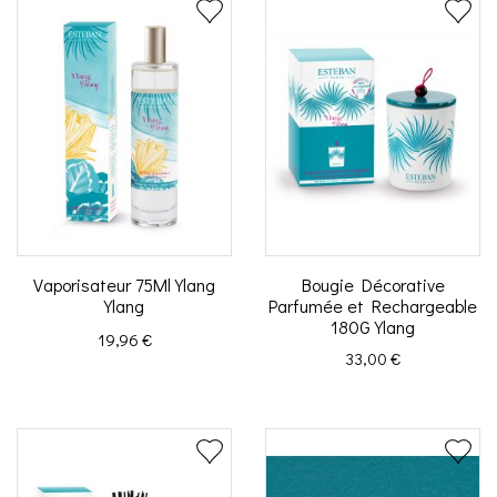
Vaporisateur 75Ml Ylang
Bougie Décorative
Ylang
Parfumée et Rechargeable
180G Ylang
Prix
19,96 €
Prix
33,00 €