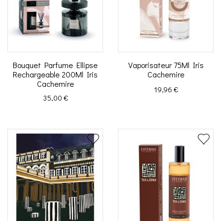
Bouquet Parfume Ellipse
Vaporisateur 75Ml Iris
Rechargeable 200Ml Iris
Cachemire
Cachemire
Prix
19,96 €
Prix
35,00 €