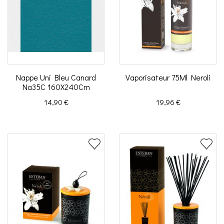
Nappe Uni Bleu Canard
Vaporisateur 75Ml Neroli
Na35C 160X240Cm
Prix
Prix
14,90 €
19,96 €