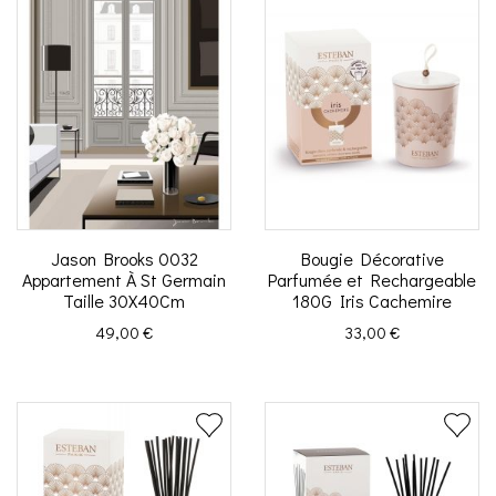
Jason Brooks 0032
Bougie Décorative
Appartement À St Germain
Parfumée et Rechargeable
Taille 30X40Cm
180G Iris Cachemire
Prix
Prix
49,00 €
33,00 €