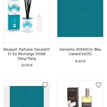
Bouquet Parfume Decoratif
Serviette 40X40Cm Bleu
Et Sa Recharge 100Ml
Canard Se35C
Ylang Ylang
Prix
8,60 €
Prix
32,95 €