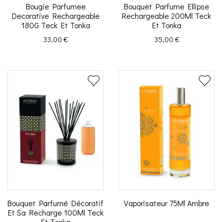
Bougie Parfumee
Bouquet Parfume Ellipse
Decorative Rechargeable
Rechargeable 200Ml Teck
180G Teck Et Tonka
Et Tonka
Prix
Prix
33,00 €
35,00 €
Bouquet Parfumé Décoratif
Vaporisateur 75Ml Ambre
Et Sa Recharge 100Ml Teck
Et Tonka