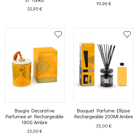
Prix
19,96 €
Prix
32,95 €
Bougie Decorative
Bouquet Parfume Ellipse
Parfumee et Rechargeable
Rechargeable 200Ml Ambre
180G Ambre
Prix
35,00 €
Prix
33,00 €