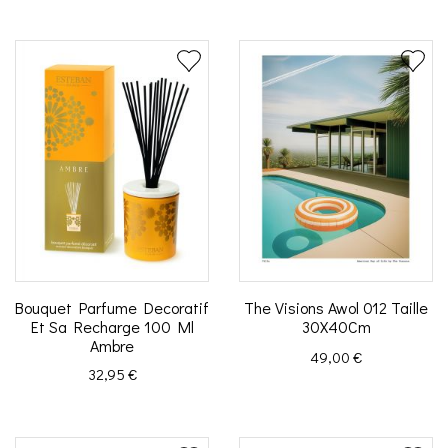
Bouquet Parfume Decoratif
The Visions Awol 012 Taille
Et Sa Recharge 100 Ml
30X40Cm
Ambre
Prix
49,00 €
Prix
32,95 €