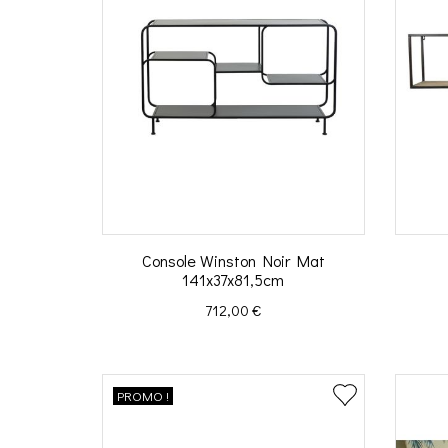
Console Winston Noir Mat
141x37x81,5cm
Prix
712,00 €
PROMO !