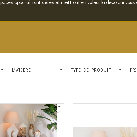
paces apparaîtront aérés et mettront en valeur la déco qui vous d
MATIÈRE
TYPE DE PRODUIT
PR