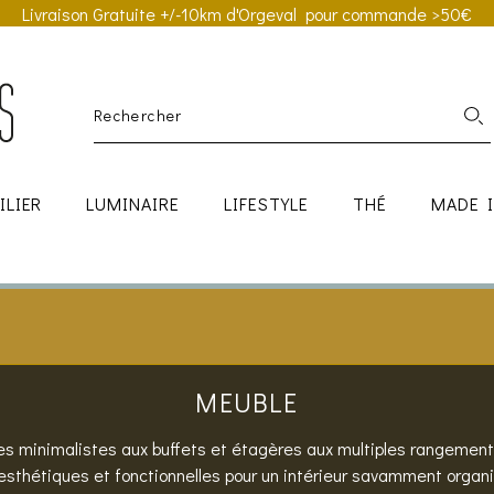
Livraison Gratuite +/-10km d'Orgeval pour commande >50€
ILIER
LUMINAIRE
LIFESTYLE
THÉ
MADE 
MEUBLE
s minimalistes aux buffets et étagères aux multiples rangements
esthétiques et fonctionnelles pour un intérieur savamment organis