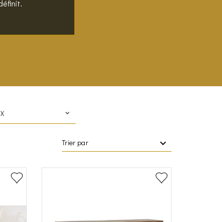
éfinit.
IX
Trier par