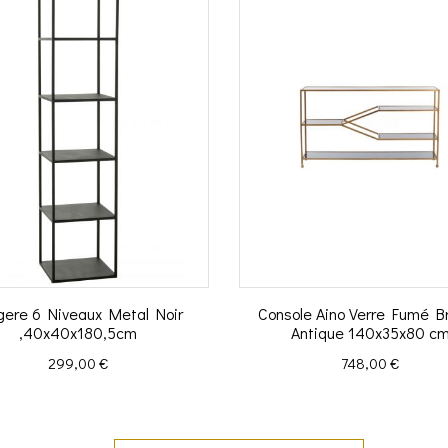
gere 6 Niveaux Metal Noir
Console Aino Verre Fumé B
,40x40x180,5cm
Antique 140x35x80 c
Prix
Prix
299,00 €
748,00 €