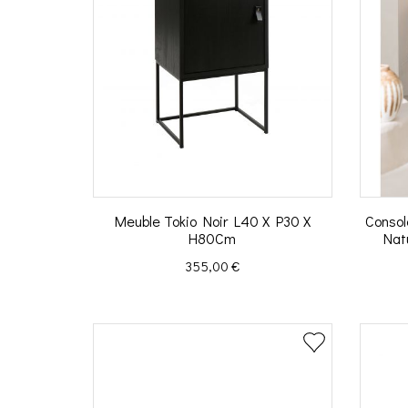
Meuble Tokio Noir L40 X P30 X
Consol
H80Cm
Nat
Prix
355,00 €