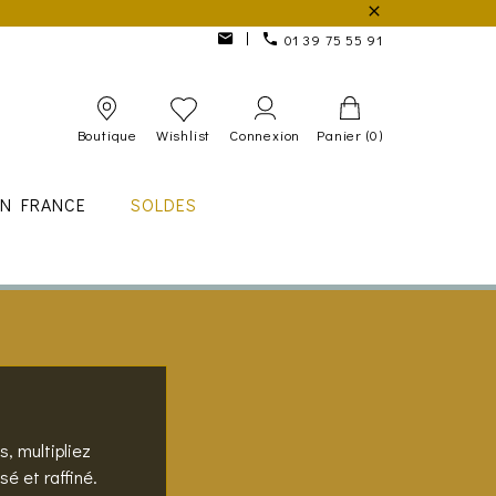
01 39 75 55 91
Boutique
Wishlist
Connexion
Panier
(0)
IN FRANCE
SOLDES
, multipliez
é et raffiné.