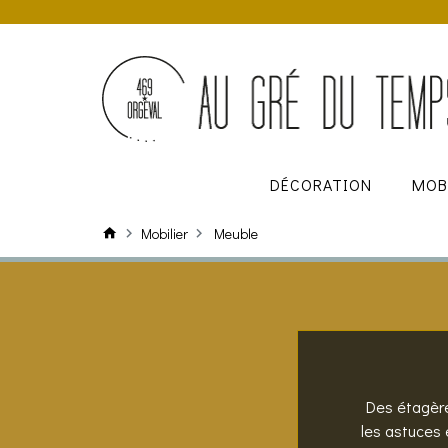
DÉCORATION
MOB
Mobilier
Meuble
Des étagère
les astuces 