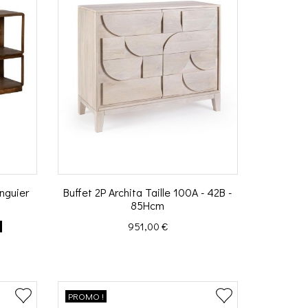
nguier
Buffet 2P Archita Taille 100A - 42B -
85Hcm
Prix
%
951,00 €
PROMO !