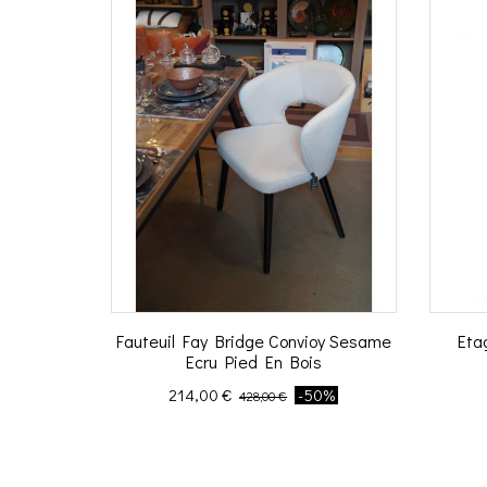
Fauteuil Fay Bridge Convioy Sesame
Eta
Ecru Pied En Bois
Prix
Prix de base
214,00 €
-50%
428,00 €