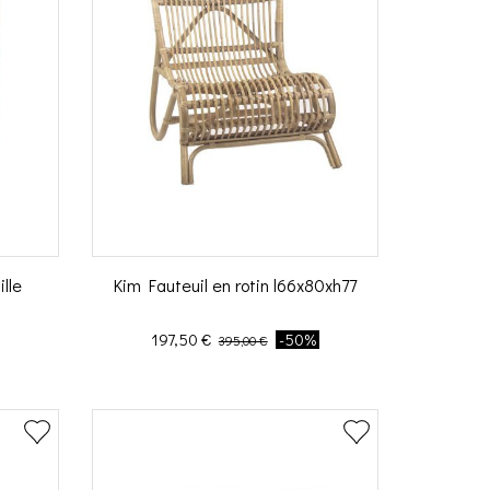
lle
Kim Fauteuil en rotin l66x80xh77
Prix
Prix de base
197,50 €
-50%
395,00 €