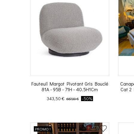
Fauteuil Margot Pivotant Gris Bouclé
Canap
81A - 95B - 71H - 40.5H1Cm
Cat 2
Prix
Prix de base
343,50 €
-50%
687,00 €
PROMO !