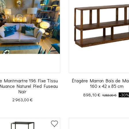
e Montmartre 196 Fixe Tissu
Étagère Marron Bois de Ma
 Nuance Naturel Pied Fuseau
160 x 42 x 85 cm
Noir
Prix
Prix de base
898,10 €
-30
1 283,00 €
Prix
2 963,00 €