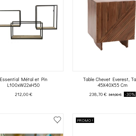
Essential Métal et Pin
Table Chevet Everest, Tai
L100xW22xH50
45X40X55 Cm
Prix
Prix
Prix de base
212,00 €
238,70 €
-30%
341,00 €
PROMO !