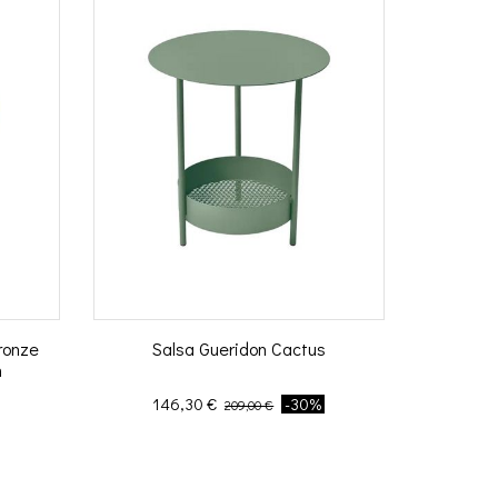
ronze
Salsa Gueridon Cactus
m
Prix
Prix de base
146,30 €
-30%
209,00 €