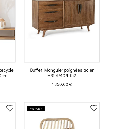
Recycle
Buffet Manguier poignées acier
40cm
H85/P40/L152
Prix
1 350,00 €
PROMO !