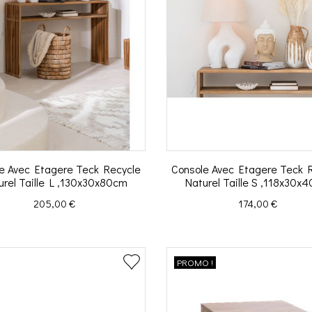
e Avec Etagere Teck Recycle
Console Avec Etagere Teck 
urel Taille L ,130x30x80cm
Naturel Taille S ,118x30x
Prix
Prix
205,00 €
174,00 €
PROMO !