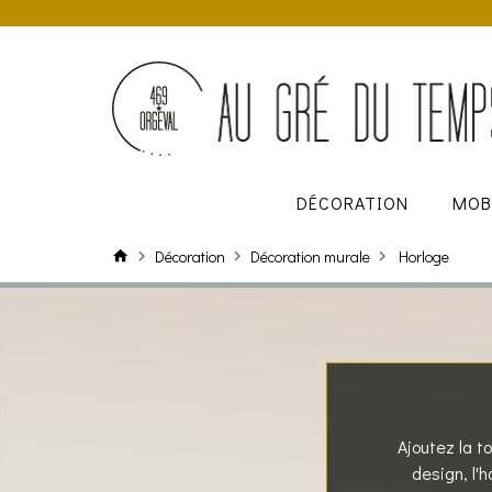
DÉCORATION
MOB
Décoration
Décoration murale
Horloge
Ajoutez la to
design, l'