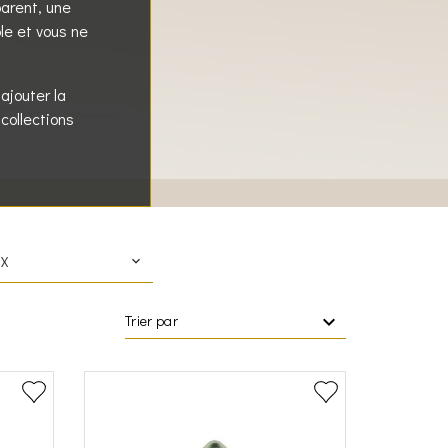
parent, une
le et vous ne
ajouter la
collections
IX
Trier par