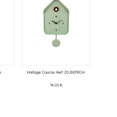
e
Horloge Coucou Vert 20,6X39Cm
Prix
74,00 €