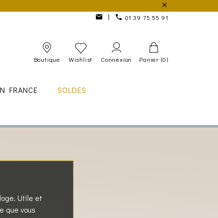
01 39 75 55 91
Boutique
Wishlist
Connexion
Panier
(0)
IN FRANCE
SOLDES
loge. Utile et
le que vous