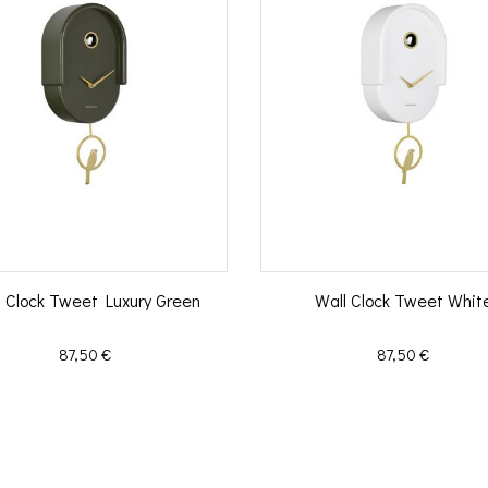
l Clock Tweet Luxury Green
Wall Clock Tweet Whit
Prix
Prix
87,50 €
87,50 €