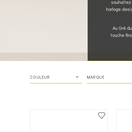
souhaitez 
horloge desi
Au Gré du
touche fin
COULEUR
MARQUE