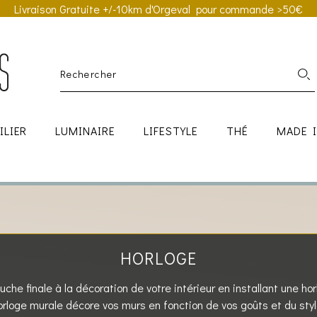
Livraison Gratuite +/-10km d'Orgeval pour commande >50€
ILIER
LUMINAIRE
LIFESTYLE
THÉ
MADE 
HORLOGE
uche finale à la décoration de votre intérieur en installant une hor
horloge murale décore vos murs en fonction de vos goûts et du sty