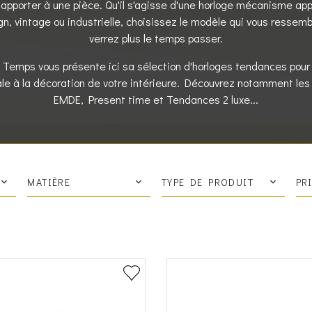
apporter à une pièce. Qu'il s'agisse d'une horloge mécanisme ap
gn, vintage ou industrielle, choisissez le modèle qui vous ressemb
verrez plus le temps passer.
 Temps vous présente ici sa sélection d'horloges tendances pour 
ale à la décoration de votre intérieure. Découvrez notamment les 
EMDE, Present time et Tendances 2 luxe...
MATIÈRE
TYPE DE PRODUIT
PR