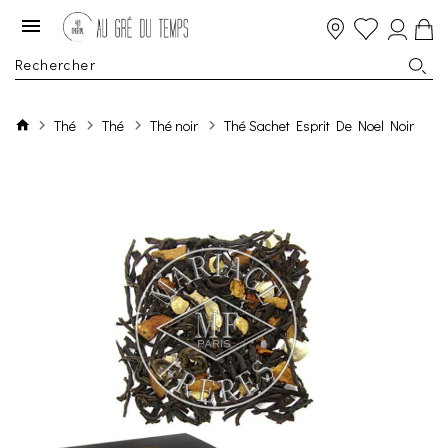
Thé
Thé
Thé noir
Thé Sachet Esprit De Noel Noir