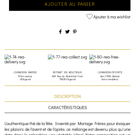
AJOUTER AU PANIER
Ajouter à ma wishlist
LIVRAISON RAPIDE
RETRAIT EN BOUTIQUE
LIVRAISON OFFERTE
10 km autour
469 Rue du Maréchal Foch
dès 150€ d'achat
d'Orgeval
78630 Orgeval
(hors meubles)
DESCRIPTION
CARACTÉRISTIQUES
L'authentique thé de la fête. Inventé par Mariage Frères pour évoquer
les plaisirs de l'avent et de l'après, ce mélange est devenu plus qu'une
date dans le calendrier: une véritable icône! Notre composition est un