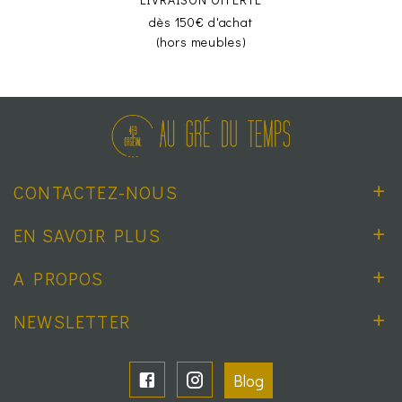
dès 150€ d'achat
(hors meubles)
CONTACTEZ-NOUS
EN SAVOIR PLUS
A PROPOS
NEWSLETTER
Blog