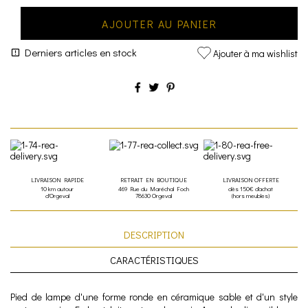
AJOUTER AU PANIER
Derniers articles en stock
Ajouter à ma wishlist
LIVRAISON RAPIDE
RETRAIT EN BOUTIQUE
LIVRAISON OFFERTE
10 km autour
469 Rue du Maréchal Foch
dès 150€ d'achat
d'Orgeval
78630 Orgeval
(hors meubles)
DESCRIPTION
CARACTÉRISTIQUES
Pied de lampe d'une forme ronde en céramique sable et d'un style