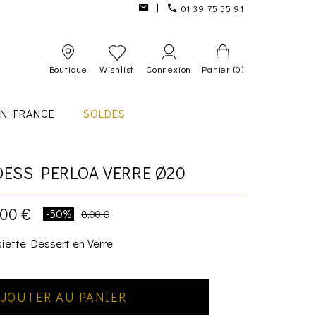
01 39 75 55 91
Boutique
Wishlist
Connexion
Panier
(0)
IN FRANCE
SOLDES
DESS PERLOA VERRE Ø20
,00 €
-50%
8,00 €
iette Dessert en Verre
JOUTER AU PANIER