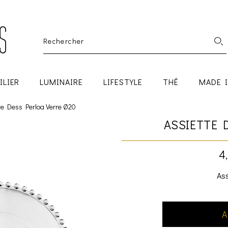
ILIER
LUMINAIRE
LIFESTYLE
THÉ
MADE 
te Dess Perloa Verre Ø20
ASSIETTE 
4
Ass
A