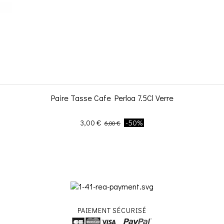
Paire Tasse Cafe Perloa 7.5Cl Verre
Prix
Prix de base
3,00 €
-50%
6,00 €
PAIEMENT SÉCURISÉ