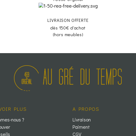
LIVRAISON OFFERTE
dès 150€ d'achat
(hors meubles)
VOIR PLUS
A PROPOS
mmes-nous ?
Livraison
ouver
Paiment
seils
CGV