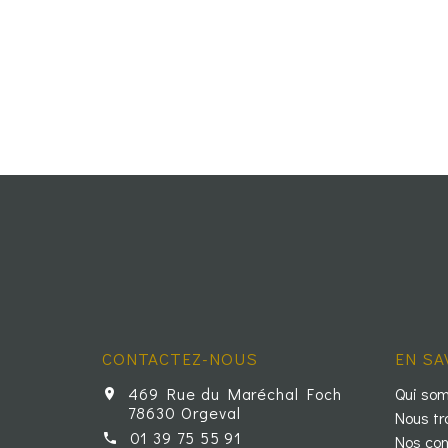
CONTACTEZ-NOUS
EN SA
469 Rue du Maréchal Foch
Qui so
78630 Orgeval
Nous tr
01 39 75 55 91
Nos con