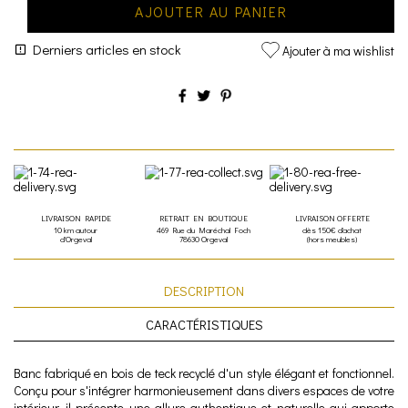
AJOUTER AU PANIER
Derniers articles en stock
Ajouter à ma wishlist
LIVRAISON RAPIDE
RETRAIT EN BOUTIQUE
LIVRAISON OFFERTE
10 km autour
469 Rue du Maréchal Foch
dès 150€ d'achat
d'Orgeval
78630 Orgeval
(hors meubles)
DESCRIPTION
CARACTÉRISTIQUES
Banc fabriqué en bois de teck recyclé d'un style élégant et fonctionnel.
Conçu pour s'intégrer harmonieusement dans divers espaces de votre
intérieur, il présente une allure authentique et naturelle qui apporte