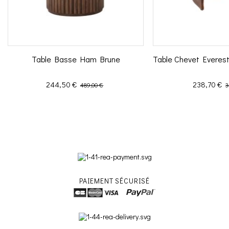
Table Basse Ham Brune
Table Chevet Everes
Prix
Prix de base
Prix
P
244,50 €
238,70 €
489,00 €
3
PAIEMENT SÉCURISÉ