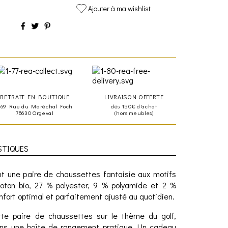
Ajouter à ma wishlist
RETRAIT EN BOUTIQUE
LIVRAISON OFFERTE
469 Rue du Maréchal Foch
dès 150€ d'achat
78630 Orgeval
(hors meubles)
STIQUES
t une paire de chaussettes fantaisie aux motifs
oton bio, 27 % polyester, 9 % polyamide et 2 %
onfort optimal et parfaitement ajusté au quotidien.
ette paire de chaussettes sur le thème du golf,
ns une boîte de rangement pratique. Un cadeau