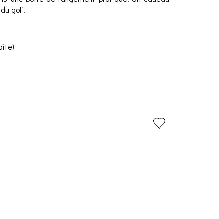
du golf.
oîte)