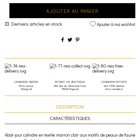
AJOUTER AU PANIER
Derniers articles en stock
Ajouter à ma wishlist
LIVRAISON RAPIDE
RETRAIT EN BOUTIQUE
LIVRAISON OFFERTE
10 km autour
469 Rue du Maréchal Foch
dès 150€ d'achat
d'Orgeval
78630 Orgeval
(hors meubles)
DESCRIPTION
CARACTÉRISTIQUES
Abat-jour cylindre en textile marron clair aux motifs de peaux de faune