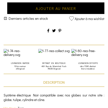
AJOUTER AU PANIER
Derniers articles en stock
Ajouter à ma wishlist
LIVRAISON RAPIDE
RETRAIT EN BOUTIQUE
LIVRAISON OFFERTE
10 km autour
469 Rue du Maréchal Foch
dès 150€ d'achat
d'Orgeval
78630 Orgeval
(hors meubles)
DESCRIPTION
Système électrique Noir compatible avec nos globes sur notre site :
globe, tulipe, cylindre et cône.