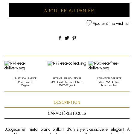
AJOUTER AU PANIER
Ajouter à ma wishlist
LIVRAISON RAPIDE
RETRAIT EN BOUTIQUE
LIVRAISON OFFERTE
10 km autour
469 Rue du Maréchal Foch
dès 150€ d'achat
d'Orgeval
78630 Orgeval
(hors meubles)
DESCRIPTION
CARACTÉRISTIQUES
Bougeoir en métal blanc brillant d'un style classique et élégant. À