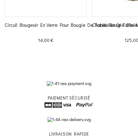
Circuli Bougeoir En Verre Pour Bougie De Table, Bougie Bou
Chandelier Or Taill
Prix
Prix
14,00 €
125,00
PAIEMENT SÉCURISÉ
LIVRAISON RAPIDE