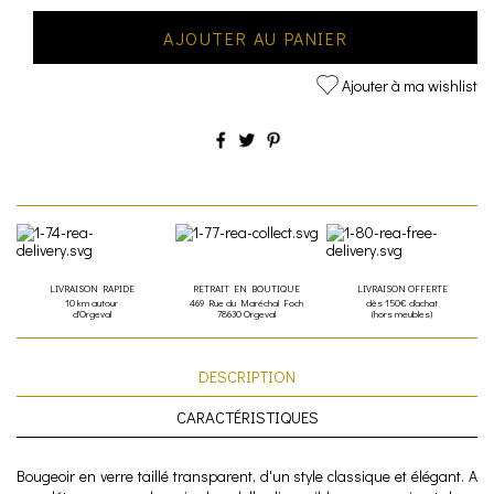
AJOUTER AU PANIER
Ajouter à ma wishlist
LIVRAISON RAPIDE
RETRAIT EN BOUTIQUE
LIVRAISON OFFERTE
10 km autour
469 Rue du Maréchal Foch
dès 150€ d'achat
d'Orgeval
78630 Orgeval
(hors meubles)
DESCRIPTION
CARACTÉRISTIQUES
Bougeoir en verre taillé transparent, d'un style classique et élégant. A