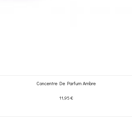
Concentre De Parfum Ambre
Prix
11,95 €