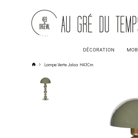
DÉCORATION
MOB
Lampe Verte Jalsa H43Cm