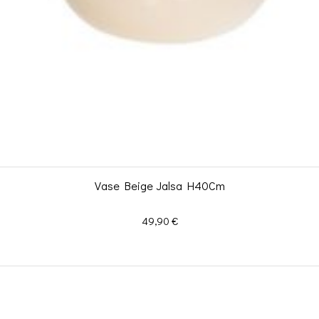
Vase Beige Jalsa H40Cm
Prix
49,90 €