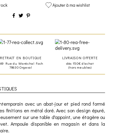
tock
Ajouter à ma wishlist
RETRAIT EN BOUTIQUE
LIVRAISON OFFERTE
469 Rue du Maréchal Foch
dès 150€ d'achat
78630 Orgeval
(hors meubles)
STIQUES
ntemporain avec un abat-jour et pied rond formé
es finitions en métal doré. Avec son design épuré,
ieusement sur une table d'appoint, une étagère ou
t. Ampoule disponible en magasin et dans la
aire.