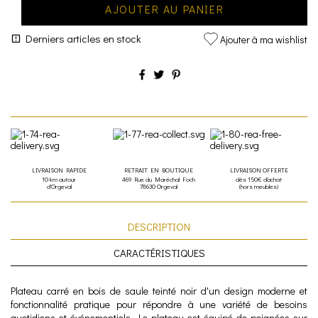
AJOUTER AU PANIER
Derniers articles en stock
Ajouter à ma wishlist
LIVRAISON RAPIDE
RETRAIT EN BOUTIQUE
LIVRAISON OFFERTE
10 km autour
469 Rue du Maréchal Foch
dès 150€ d'achat
d'Orgeval
78630 Orgeval
(hors meubles)
DESCRIPTION
CARACTÉRISTIQUES
Plateau carré en bois de saule teinté noir d'un design moderne et
fonctionnalité pratique pour répondre à une variété de besoins
quotidiens et événementiels. Le plateau est équipé de poignées sur