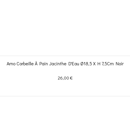
Arno Corbeille À Pain Jacinthe D'Eau Ø18,5 X H 7,5Cm Noir
Prix
26,00 €