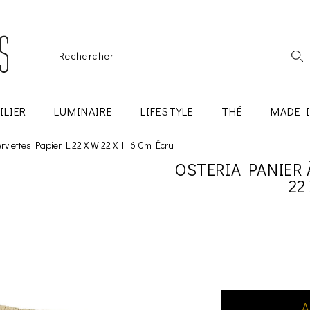
ILIER
LUMINAIRE
LIFESTYLE
THÉ
MADE 
erviettes Papier L 22 X W 22 X H 6 Cm Écru
OSTERIA PANIER 
22
A