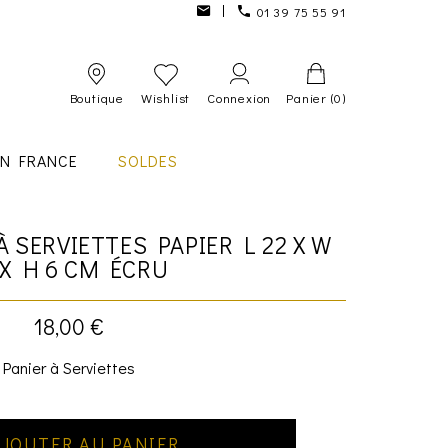
01 39 75 55 91
Boutique
Wishlist
Connexion
Panier
(0)
IN FRANCE
SOLDES
À SERVIETTES PAPIER L 22 X W
 X H 6 CM ÉCRU
18,00 €
Panier à Serviettes
JOUTER AU PANIER