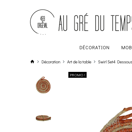
DÉCORATION
MOB
Décoration
Art de la table
Swirl Set4 Dessou
PROMO !