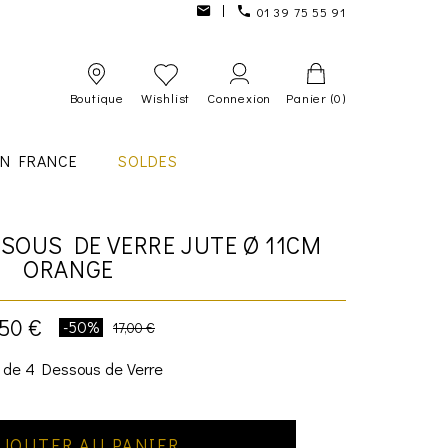
01 39 75 55 91
Boutique
Wishlist
Connexion
Panier
(0)
IN FRANCE
SOLDES
SOUS DE VERRE JUTE Ø 11CM
ORANGE
,50 €
-50%
17,00 €
 de 4 Dessous de Verre
JOUTER AU PANIER