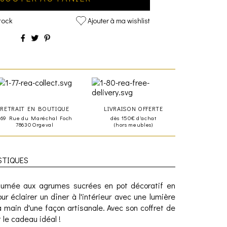
tock
Ajouter à ma wishlist
RETRAIT EN BOUTIQUE
LIVRAISON OFFERTE
469 Rue du Maréchal Foch
dès 150€ d'achat
78630 Orgeval
(hors meubles)
STIQUES
fumée aux agrumes sucrées en pot décoratif en
r éclairer un dîner à l'intérieur avec une lumière
a main d'une façon artisanale. Avec son coffret de
 le cadeau idéal !