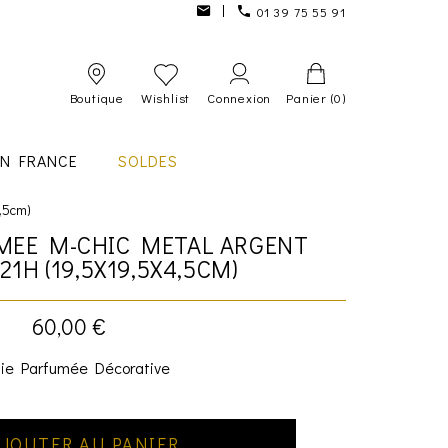
01 39 75 55 91
Boutique
Wishlist
Connexion
Panier
(0)
IN FRANCE
SOLDES
,5cm)
MEE M-CHIC METAL ARGENT
1H (19,5X19,5X4,5CM)
60,00 €
ie Parfumée Décorative
JOUTER AU PANIER