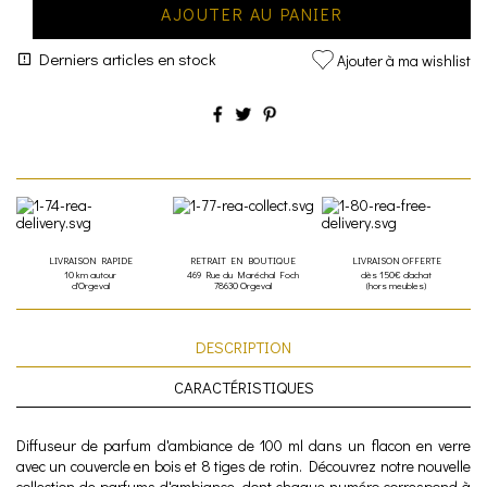
AJOUTER AU PANIER
Derniers articles en stock
Ajouter à ma wishlist
LIVRAISON RAPIDE
RETRAIT EN BOUTIQUE
LIVRAISON OFFERTE
10 km autour
469 Rue du Maréchal Foch
dès 150€ d'achat
d'Orgeval
78630 Orgeval
(hors meubles)
DESCRIPTION
CARACTÉRISTIQUES
Diffuseur de parfum d'ambiance de 100 ml dans un flacon en verre
avec un couvercle en bois et 8 tiges de rotin. Découvrez notre nouvelle
collection de parfums d'ambiance, dont chaque numéro correspond à