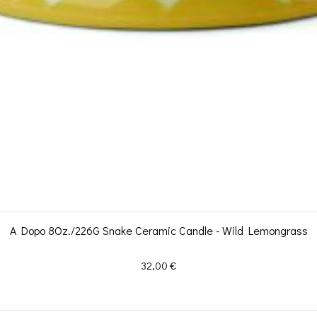
A Dopo 8Oz./226G Snake Ceramic Candle - Wild Lemongrass
Prix
32,00 €