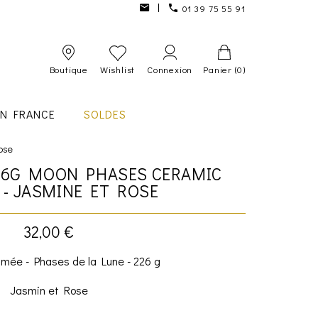
01 39 75 55 91
Boutique
Wishlist
Connexion
Panier
(0)
IN FRANCE
SOLDES
ose
226G MOON PHASES CERAMIC
 - JASMINE ET ROSE
32,00 €
mée - Phases de la Lune - 226 g
Jasmin et Rose