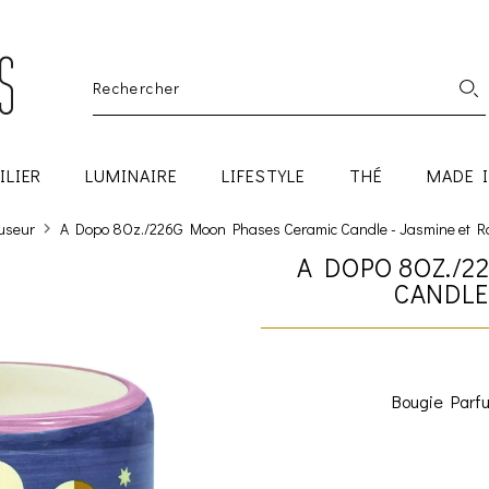
ILIER
LUMINAIRE
LIFESTYLE
THÉ
MADE 
fuseur
A Dopo 8Oz./226G Moon Phases Ceramic Candle - Jasmine et R
A DOPO 8OZ./
CANDLE
Bougie Parfu