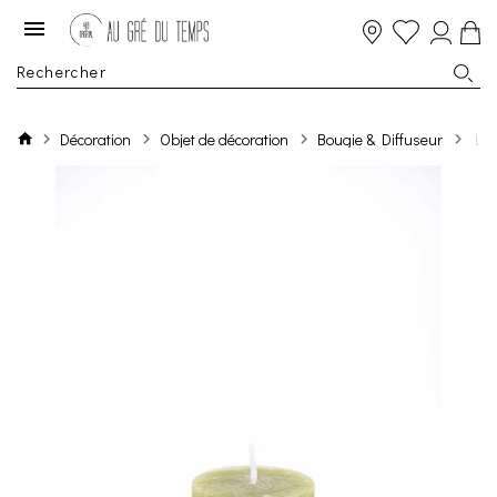
Décoration
Objet de décoration
Bougie & Diffuseur
Luz