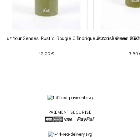
Luz Your Senses Rustic Bougie Cilindrique Scottish Green Ø7
Luz Your Senses Rust
Prix
Prix
12,00 €
3,50 
PAIEMENT SÉCURISÉ