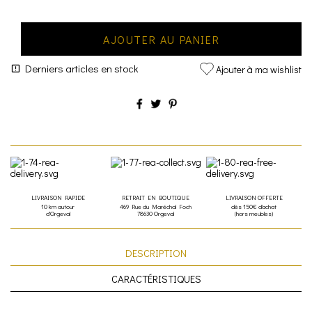
AJOUTER AU PANIER
Derniers articles en stock
Ajouter à ma wishlist
LIVRAISON RAPIDE
RETRAIT EN BOUTIQUE
LIVRAISON OFFERTE
10 km autour
469 Rue du Maréchal Foch
dès 150€ d'achat
d'Orgeval
78630 Orgeval
(hors meubles)
DESCRIPTION
CARACTÉRISTIQUES