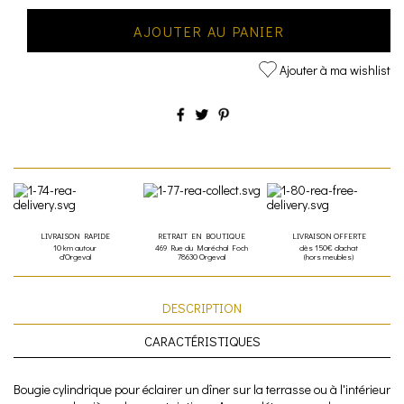
AJOUTER AU PANIER
Ajouter à ma wishlist
LIVRAISON RAPIDE
RETRAIT EN BOUTIQUE
LIVRAISON OFFERTE
10 km autour
469 Rue du Maréchal Foch
dès 150€ d'achat
d'Orgeval
78630 Orgeval
(hors meubles)
DESCRIPTION
CARACTÉRISTIQUES
Bougie cylindrique pour éclairer un dîner sur la terrasse ou à l'intérieur