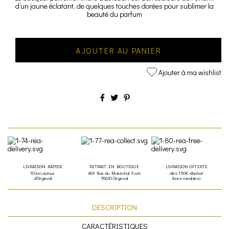
d’un jaune éclatant, de quelques touches dorées pour sublimer la
beauté du parfum
AJOUTER AU PANIER
Ajouter à ma wishlist
LIVRAISON RAPIDE
RETRAIT EN BOUTIQUE
LIVRAISON OFFERTE
10 km autour
469 Rue du Maréchal Foch
dès 150€ d'achat
d'Orgeval
78630 Orgeval
(hors meubles)
DESCRIPTION
CARACTÉRISTIQUES