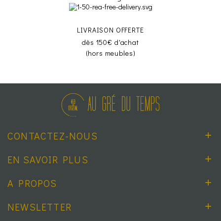
LIVRAISON OFFERTE
dès 150€ d'achat
(hors meubles)
CONTACTEZ-NOUS
EN SAVOIR PLUS
A PROPOS
NEWSLETTER