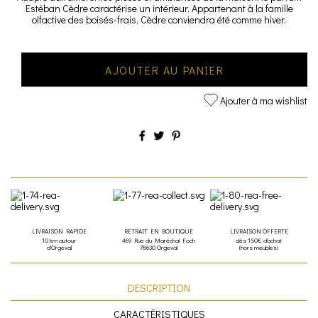
Estéban Cèdre caractérise un intérieur. Appartenant à la famille
olfactive des boisés-frais, Cèdre conviendra été comme hiver.
AJOUTER AU PANIER
Ajouter à ma wishlist
LIVRAISON RAPIDE
RETRAIT EN BOUTIQUE
LIVRAISON OFFERTE
10 km autour
469 Rue du Maréchal Foch
dès 150€ d'achat
d'Orgeval
78630 Orgeval
(hors meubles)
DESCRIPTION
CARACTÉRISTIQUES