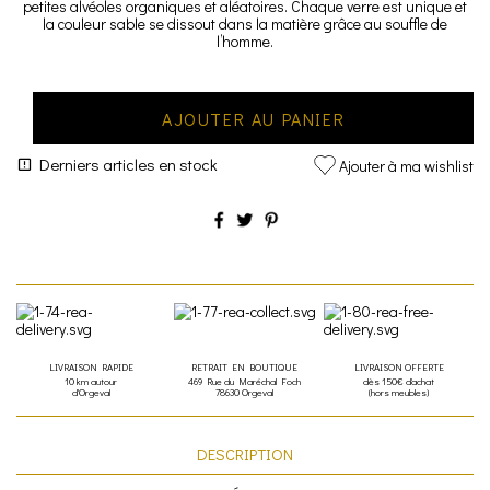
petites alvéoles organiques et aléatoires. Chaque verre est unique et
la couleur sable se dissout dans la matière grâce au souffle de
l’homme.
AJOUTER AU PANIER
Derniers articles en stock
Ajouter à ma wishlist
LIVRAISON RAPIDE
RETRAIT EN BOUTIQUE
LIVRAISON OFFERTE
10 km autour
469 Rue du Maréchal Foch
dès 150€ d'achat
d'Orgeval
78630 Orgeval
(hors meubles)
DESCRIPTION