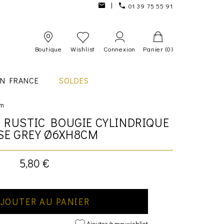
01 39 75 55 91
Boutique
Wishlist
Connexion
Panier
(0)
IN FRANCE
SOLDES
Cm
 RUSTIC BOUGIE CYLINDRIQUE
E GREY Ø6XH8CM
5,80 €
JOUTER AU PANIER
Ajouter à ma wishlist