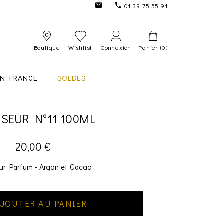
01 39 75 55 91
Boutique
Wishlist
Connexion
Panier
(0)
IN FRANCE
SOLDES
USEUR N°11 100ML
20,00 €
ur Parfum - Argan et Cacao
JOUTER AU PANIER