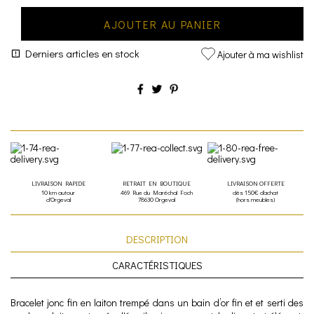
AJOUTER AU PANIER
Derniers articles en stock
Ajouter à ma wishlist
LIVRAISON RAPIDE
RETRAIT EN BOUTIQUE
LIVRAISON OFFERTE
10 km autour
469 Rue du Maréchal Foch
dès 150€ d'achat
d'Orgeval
78630 Orgeval
(hors meubles)
DESCRIPTION
CARACTÉRISTIQUES
Bracelet jonc fin en laiton trempé dans un bain d’or fin et et serti des