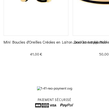
Mini Boucles d'Oreilles Créoles en Laiton Doré et Laqué Noir
Jonc Ouvert Ajustabl
Prix
Prix
41,00 €
50,00
PAIEMENT SÉCURISÉ