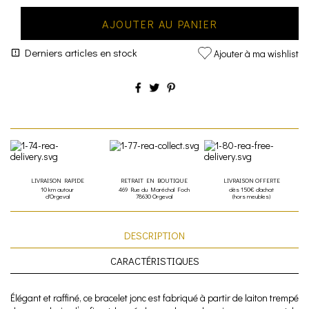
AJOUTER AU PANIER
Derniers articles en stock
Ajouter à ma wishlist
LIVRAISON RAPIDE
RETRAIT EN BOUTIQUE
LIVRAISON OFFERTE
10 km autour
469 Rue du Maréchal Foch
dès 150€ d'achat
d'Orgeval
78630 Orgeval
(hors meubles)
DESCRIPTION
CARACTÉRISTIQUES
Élégant et raffiné, ce bracelet jonc est fabriqué à partir de laiton trempé