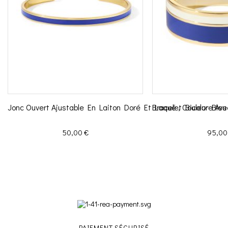
Jonc Ouvert Ajustable En Laiton Doré Et Laqué , Couleur Ble
Bracelet Bicolore Av
Prix
Prix
50,00 €
95,00
PAIEMENT SÉCURISÉ