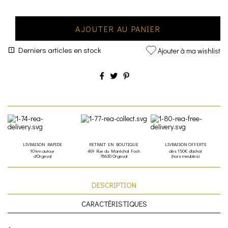
AJOUTER AU PANIER
Derniers articles en stock
Ajouter à ma wishlist
LIVRAISON RAPIDE
RETRAIT EN BOUTIQUE
LIVRAISON OFFERTE
10 km autour
469 Rue du Maréchal Foch
dès 150€ d'achat
d'Orgeval
78630 Orgeval
(hors meubles)
DESCRIPTION
CARACTÉRISTIQUES