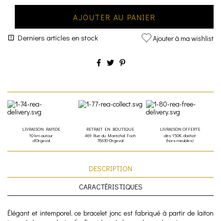
AJOUTER AU PANIER
Derniers articles en stock
Ajouter à ma wishlist
LIVRAISON RAPIDE
RETRAIT EN BOUTIQUE
LIVRAISON OFFERTE
10 km autour
469 Rue du Maréchal Foch
dès 150€ d'achat
d'Orgeval
78630 Orgeval
(hors meubles)
DESCRIPTION
CARACTÉRISTIQUES
Élégant et intemporel, ce bracelet jonc est fabriqué à partir de laiton