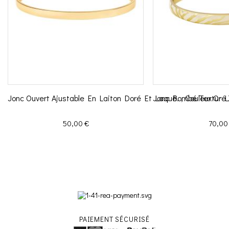
Jonc Ouvert Ajustable En Laiton Doré Et Laqué. , Couleur Or L
Jonc Bombé Texturé Z
Prix
Prix
50,00 €
70,00
PAIEMENT SÉCURISÉ