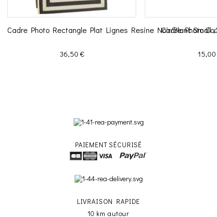
Cadre Photo Rectangle Plat Lignes Resine Noir/Blanc Small 
Cadre Photo Cout
Prix
Prix
36,50 €
15,00
PAIEMENT SÉCURISÉ
LIVRAISON RAPIDE
10 km autour