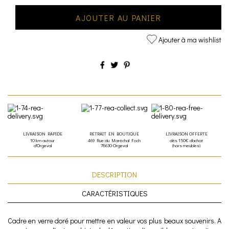
AJOUTER AU PANIER
Ajouter à ma wishlist
LIVRAISON RAPIDE
RETRAIT EN BOUTIQUE
LIVRAISON OFFERTE
10 km autour
469 Rue du Maréchal Foch
dès 150€ d'achat
d'Orgeval
78630 Orgeval
(hors meubles)
DESCRIPTION
CARACTÉRISTIQUES
Cadre en verre doré pour mettre en valeur vos plus beaux souvenirs. A