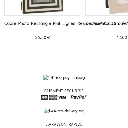
Cadre Photo Rectangle Plat Lignes Resine Noir/Blanc Small 
Cadre Photo Dita Vel
Prix
Prix
36,50 €
12,00
PAIEMENT SÉCURISÉ
LIVRAISON RAPIDE