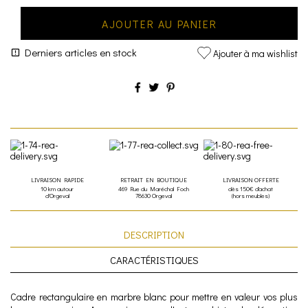
AJOUTER AU PANIER
Derniers articles en stock
Ajouter à ma wishlist
LIVRAISON RAPIDE
RETRAIT EN BOUTIQUE
LIVRAISON OFFERTE
10 km autour
469 Rue du Maréchal Foch
dès 150€ d'achat
d'Orgeval
78630 Orgeval
(hors meubles)
DESCRIPTION
CARACTÉRISTIQUES
Cadre rectangulaire en marbre blanc pour mettre en valeur vos plus