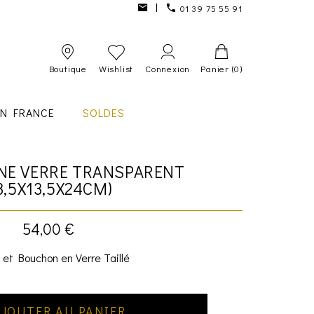
01 39 75 55 91
Boutique
Wishlist
Connexion
Panier
(0)
IN FRANCE
SOLDES
NE VERRE TRANSPARENT
3,5X13,5X24CM)
54,00 €
 et Bouchon en Verre Taillé
JOUTER AU PANIER