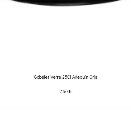
Gobelet Verre 25Cl Arlequin Gris
Prix
7,50 €