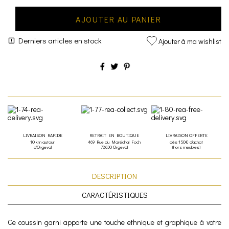
AJOUTER AU PANIER
Derniers articles en stock
Ajouter à ma wishlist
LIVRAISON RAPIDE
RETRAIT EN BOUTIQUE
LIVRAISON OFFERTE
10 km autour
469 Rue du Maréchal Foch
dès 150€ d'achat
d'Orgeval
78630 Orgeval
(hors meubles)
DESCRIPTION
CARACTÉRISTIQUES
Ce coussin garni apporte une touche ethnique et graphique à votre