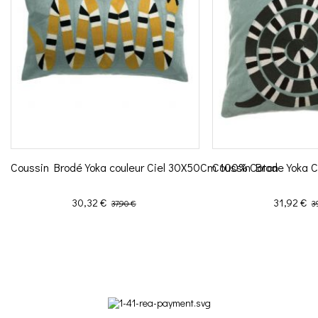
Coussin Brodé Yoka couleur Ciel 30X50Cm 100% Coton
Coussin Brode Yoka C
Prix
Prix de base
Prix
Pr
30,32 €
31,92 €
37,90 €
3