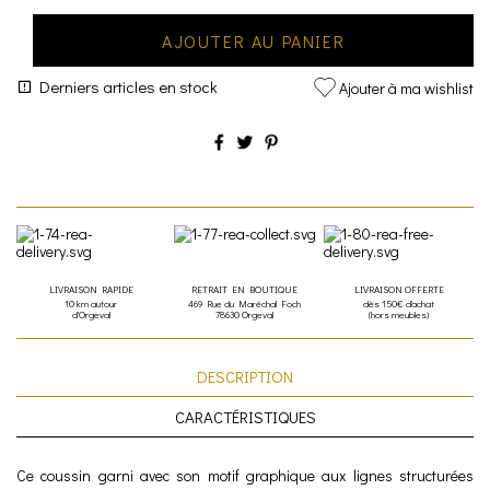
AJOUTER AU PANIER
Derniers articles en stock
Ajouter à ma wishlist
LIVRAISON RAPIDE
RETRAIT EN BOUTIQUE
LIVRAISON OFFERTE
10 km autour
469 Rue du Maréchal Foch
dès 150€ d'achat
d'Orgeval
78630 Orgeval
(hors meubles)
DESCRIPTION
CARACTÉRISTIQUES
Ce coussin garni avec son motif graphique aux lignes structurées