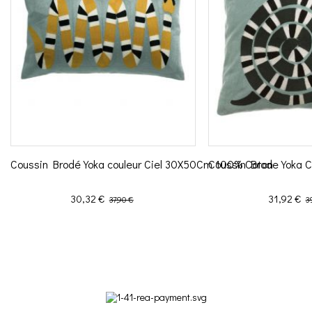
Coussin Brodé Yoka couleur Ciel 30X50Cm 100% Coton
Coussin Brode Yoka C
Prix
Prix de base
Prix
Pr
30,32 €
31,92 €
37,90 €
3