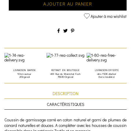
AJOUTER AU PANIER
Ajouter à ma wishlist
LIVRAISON RAPIDE
RETRAIT EN BOUTIQUE
LIVRAISON OFFERTE
10 km autour
469 Rue du Maréchal Foch
dès 150€ d'achat
d'Orgeval
78630 Orgeval
(hors meubles)
DESCRIPTION
CARACTÉRISTIQUES
Coussin de garnissage carré en coton naturel et garni de plumes de
canard naturelles et douces. A compléter avec les housses de coussin
disponible dans la catégorie Textile et en magasin.